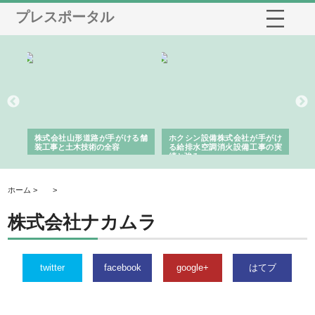
プレスポータル
と強
株式会社山形道路が手がける舗
ホクシン設備株式会社が手がけ
株
装工事と土木技術の全容
る給排水空調消火設備工事の実
の
績と強み
入
ホーム >
>
株式会社ナカムラ
twitter
facebook
google+
はてブ