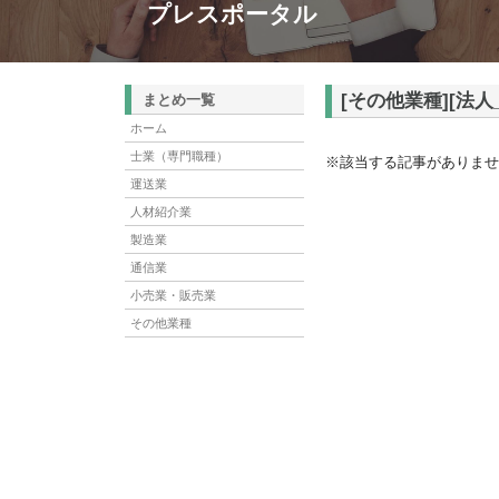
プレスポータル
[その他業種][法人
まとめ一覧
ホーム
士業（専門職種）
※該当する記事がありませ
運送業
人材紹介業
製造業
通信業
小売業・販売業
その他業種