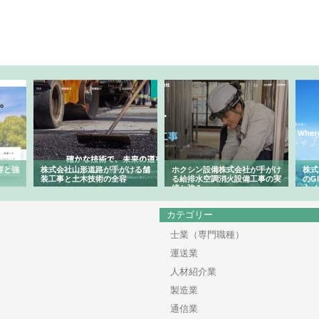
容と強
株式会社山形道路が手がける舗
ホクシン設備株式会社が手がけ
株式
装工事と土木技術の全容
る給排水空調消火設備工事の実
のG
績と強み
入メ
カテゴリー
士業（専門職種）
運送業
人材紹介業
製造業
通信業