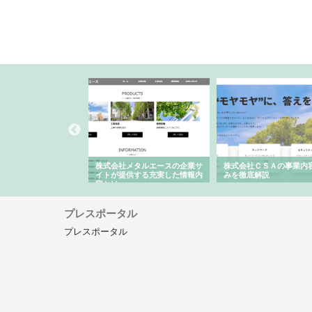
ナツハラが建設と鋲螺
株式会社メタルエースの企業サ
株式会社ＣＳＡの事業内
暮らしを支える理由
イトが提供する充実した情報内
みを徹底解説
容とは
プレスポータル
プレスポータル