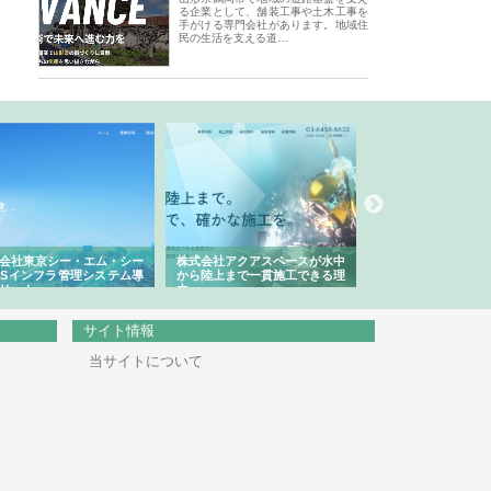
る企業として、舗装工事や土木工事を
手がける専門会社があります。地域住
民の生活を支える道…
会社東京シー・エム・シー
株式会社アクアスペースが水中
株式会社地盤調査事
ISインフラ管理システム導
から陸上まで一貫施工できる理
れ続ける理由と建設
リット
由
強み
サイト情報
当サイトについて