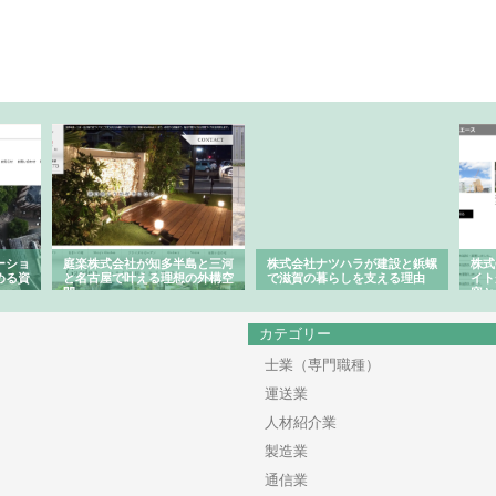
ーショ
庭楽株式会社が知多半島と三河
株式会社ナツハラが建設と鋲螺
株式
める資
と名古屋で叶える理想の外構空
で滋賀の暮らしを支える理由
イト
間
容と
カテゴリー
士業（専門職種）
運送業
人材紹介業
製造業
通信業