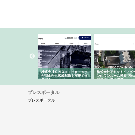
翔栄が草津市で担う建
株式会社ＯＮＯｃｏｍｐａｎｙ
株式会社アセットイノベ
事の現場力と信頼性
が岡山から広域配送を実現でき
ンのワンルーム投資で始
る理由
産形成と老後準備
プレスポータル
プレスポータル