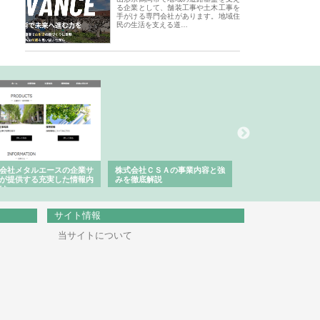
る企業として、舗装工事や土木工事を
手がける専門会社があります。地域住
民の生活を支える道…
会社メタルエースの企業サ
株式会社ＣＳＡの事業内容と強
株式会社山形道路が
が提供する充実した情報内
みを徹底解説
装工事と土木技術の
は
サイト情報
当サイトについて