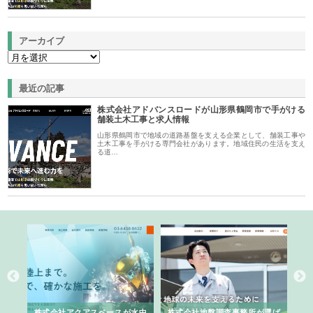
アーカイブ
最近の記事
株式会社アドバンスロードが山形県鶴岡市で手がける
舗装土木工事と求人情報
山形県鶴岡市で地域の道路基盤を支える企業として、舗装工事や
土木工事を手がける専門会社があります。地域住民の生活を支え
る道…
シー
株式会社アクアスペースが水中
株式会社地盤調査事務所が選ば
株