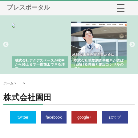
プレスポータル
シー
株式会社アクアスペースが水中
株式会社地盤調査事務所が選ば
株
ム導
から陸上まで一貫施工できる理
れ続ける理由と建設コンサルの
ス
由
強み
ホーム >
>
株式会社園田
twitter
facebook
google+
はてブ