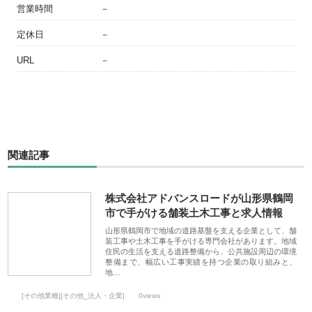
営業時間
－
定休日
－
URL
－
関連記事
株式会社アドバンスロードが山形県鶴岡
市で手がける舗装土木工事と求人情報
山形県鶴岡市で地域の道路基盤を支える企業として、舗
装工事や土木工事を手がける専門会社があります。地域
住民の生活を支える道路整備から、公共施設周辺の環境
整備まで、幅広い工事実績を持つ企業の取り組みと、
地…
[その他業種][その他_法人・企業]
0views