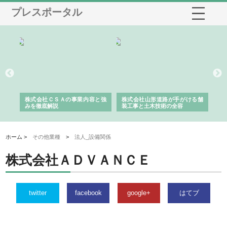
プレスポータル
業サ
株式会社ＣＳＡの事業内容と強
株式会社山形道路が手がける舗
ホ
報内
みを徹底解説
装工事と土木技術の全容
る
績
ホーム >
その他業種
>
法人_設備関係
株式会社ＡＤＶＡＮＣＥ
twitter
facebook
google+
はてブ