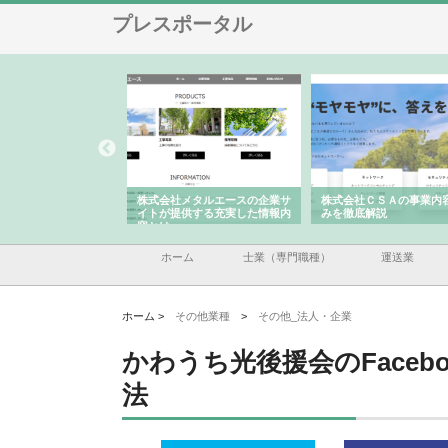
プレスポータル
社メタルエースの企業サ
株式会社ＣＳＡの事業内容と強
株式会社山形道路が手が
提供する充実した情報内
みを徹底解説
装工事と土木技術の全容
ホーム
士業（専門職種）
運送業
ホーム >
その他業種
>
その他_法人・企業
かわうち光後援会のFace
法