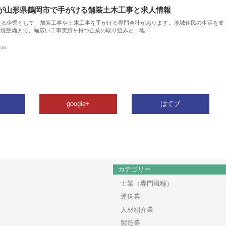
が山形県鶴岡市で手がける舗装土木工事と求人情報
える企業として、舗装工事や土木工事を手がける専門会社があります。地域住民の生活を支
環境整備まで、幅広い工事実績を持つ企業の取り組みと、地…
ews
google+
はてブ
カテゴリー
士業（専門職種）
運送業
人材紹介業
製造業