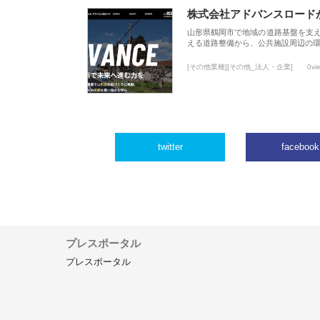
株式会社アドバンスロード
山形県鶴岡市で地域の道路基盤を支
える道路整備から、公共施設周辺の
[その他業種][その他_法人・企業]
0vi
twitter
facebook
プレスポータル
プレスポータル