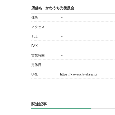
店舗名
かわうち光後援会
住所
－
アクセス
－
TEL
－
FAX
－
営業時間
－
定休日
－
URL
https://kawauchi-akira.jp/
関連記事