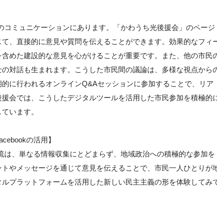
方向のコミュニケーションにあります。「かわうち光後援会」のページ
じて、直接的に意見や質問を伝えることができます。効果的なフィ
を含めた建設的な意見を心がけることが重要です。また、他の市民
士の対話も生まれます。こうした市民間の議論は、多様な視点から
的に行われるオンラインQ&Aセッションに参加することで、リア
後援会では、こうしたデジタルツールを活用した市民参加を積極的
しています。
ebookの活用】
の交流は、単なる情報収集にとどまらず、地域政治への積極的な参加を
ントやメッセージを通じて意見を伝えることで、市民一人ひとりが
タルプラットフォームを活用した新しい民主主義の形を体験してみ