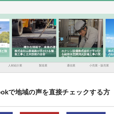
ける舗
ホクシン設備株式会社が手がけ
株式会社東京シー・エム・シー
株
る給排水空調消火設備工事の実
のGISインフラ管理システム導
か
績と強み
入メリット
由
人材紹介業
製造業
通信業
小売業・販売業
bookで地域の声を直接チェックする方