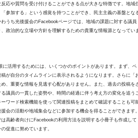
な反応や質問を受け付けることができる点が大きな特徴です。地域
く「参加する」という感覚を持つことができ、民主主義の基盤とな
うち光後援会のFacebookページでは、地域の課題に対する議員
り、政治的な立場や方針を理解するための貴重な情報源となってい
】
最大限に活用するためには、いくつかのポイントがあります。まず、ペ
投稿が自分のタイムラインに表示されるようになります。さらに「
ため、重要な情報を見逃す心配がありません。また、過去の投稿を
する議員の一貫した姿勢や、時間の経過に伴う考え方の変化を追う
キーワード検索機能を使って関連投稿をまとめて確認することも可
後援会の活動や地域集会などに参加する機会を得ることができます
高齢者向けにFacebookの利用方法を説明する小冊子も作成して
ンの促進に努めています。