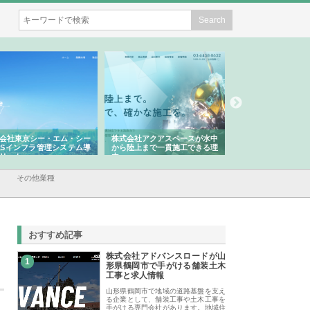
式会社アクアスペースが水中
株式会社地盤調査事務所が選ば
株式会社名神精工の
ら陸上まで一貫施工できる理
れ続ける理由と建設コンサルの
スリリース一覧と注
強み
その他業種
おすすめ記事
株式会社アドバンスロードが山
1
形県鶴岡市で手がける舗装土木
工事と求人情報
山形県鶴岡市で地域の道路基盤を支え
る企業として、舗装工事や土木工事を
手がける専門会社があります。地域住