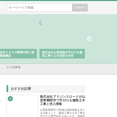
会社ＣＳＡの事業内容と強
株式会社山形道路が手がける舗
ホクシン設備株式会
徹底解説
装工事と土木技術の全容
る給排水空調消火設
績と強み
その他業種
おすすめ記事
株式会社アドバンスロードが山
1
形県鶴岡市で手がける舗装土木
工事と求人情報
山形県鶴岡市で地域の道路基盤を支え
る企業として、舗装工事や土木工事を
手がける専門会社があります。地域住