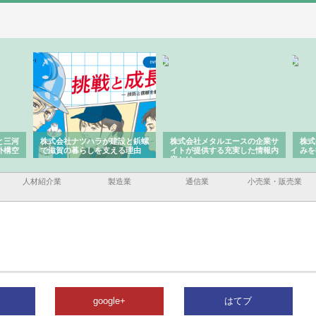
と三河
株式会社ナツハラが建設と鋲螺
株式会社メタルエースの企業サ
株式
外構空
で滋賀の暮らしを支える理由
イトが提供する充実した情報内
みを
容とは
人材紹介業
製造業
通信業
小売業・販売業
google+
はてブ