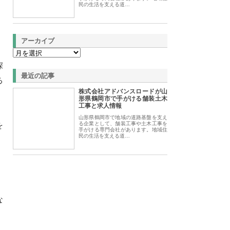
民の生活を支える道…
アーカイブ
深
最近の記事
る
株式会社アドバンスロードが山
形県鶴岡市で手がける舗装土木
工事と求人情報
山形県鶴岡市で地域の道路基盤を支え
を
る企業として、舗装工事や土木工事を
手がける専門会社があります。地域住
民の生活を支える道…
な