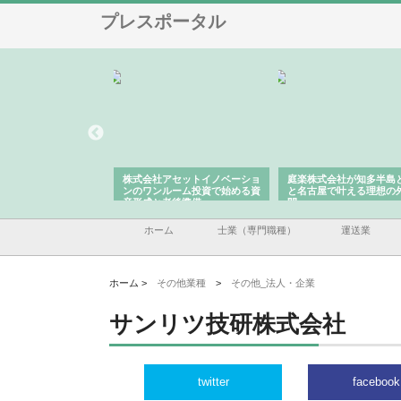
プレスポータル
ＯＮＯｃｏｍｐａｎｙ
株式会社アセットイノベーショ
庭楽株式会社が知多半島
ら広域配送を実現でき
ンのワンルーム投資で始める資
と名古屋で叶える理想の
産形成と老後準備
間
ホーム
士業（専門職種）
運送業
ホーム >
その他業種
>
その他_法人・企業
サンリツ技研株式会社
twitter
facebook