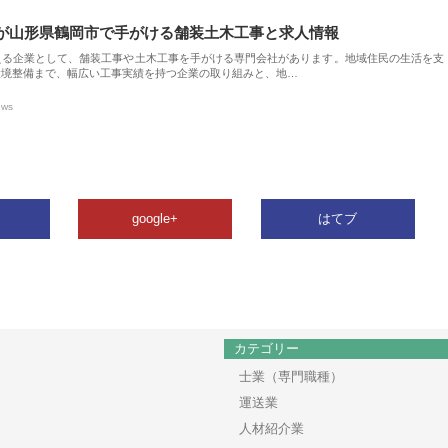
が山形県鶴岡市で手がける舗装土木工事と求人情報
える企業として、舗装工事や土木工事を手がける専門会社があります。地域住民の生活を支
環境整備まで、幅広い工事実績を持つ企業の取り組みと、地…
ews
google+
はてブ
カテゴリー
士業（専門職種）
運送業
人材紹介業