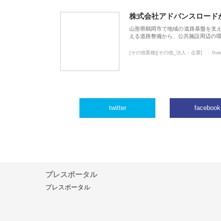
株式会社アドバンスロード
山形県鶴岡市で地域の道路基盤を支
える道路整備から、公共施設周辺の
[その他業種][その他_法人・企業]
0vi
twitter
facebook
プレスポータル
プレスポータル