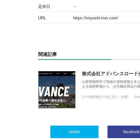
定休日
－
URL
https://miyoshi-iron.com/
関連記事
株式会社アドバンスロード
山形県鶴岡市で地域の道路基盤を支
える道路整備から、公共施設周辺の
[その他業種][その他_法人・企業]
0vi
twitter
facebook