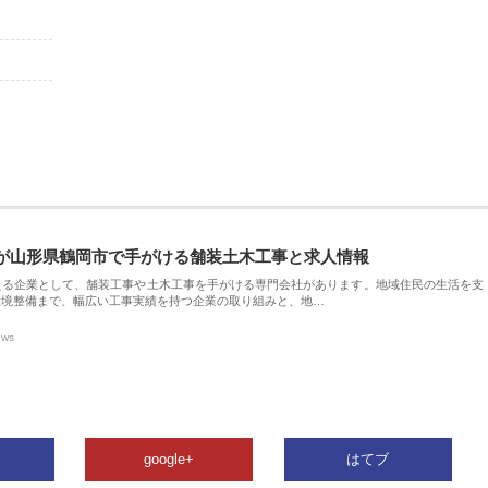
が山形県鶴岡市で手がける舗装土木工事と求人情報
える企業として、舗装工事や土木工事を手がける専門会社があります。地域住民の生活を支
環境整備まで、幅広い工事実績を持つ企業の取り組みと、地…
ews
google+
はてブ