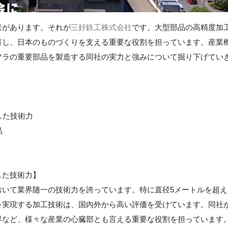
業があります。それが
三好鉄工株式会社
です。大型部品の高精度加
有し、日本のものづくりを支える重要な役割を担っています。産業
フラの重要部品を製造する同社の実力と強みについて掘り下げてい
した技術力
品
した技術力】
おいて業界随一の技術力を誇っています。特に直径5メートルを超え
を実現する加工技術は、国内外から高い評価を受けています。同社
界など、様々な産業の心臓部とも言える重要な役割を担っています