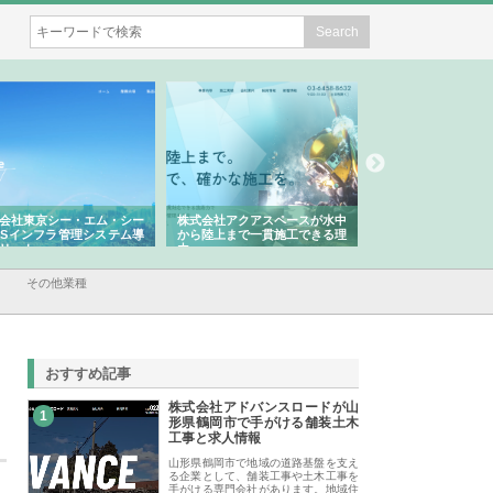
会社東京シー・エム・シー
株式会社アクアスペースが水中
株式会社地盤調査事
ISインフラ管理システム導
から陸上まで一貫施工できる理
れ続ける理由と建設
リット
由
強み
その他業種
おすすめ記事
株式会社アドバンスロードが山
1
形県鶴岡市で手がける舗装土木
工事と求人情報
山形県鶴岡市で地域の道路基盤を支え
る企業として、舗装工事や土木工事を
手がける専門会社があります。地域住