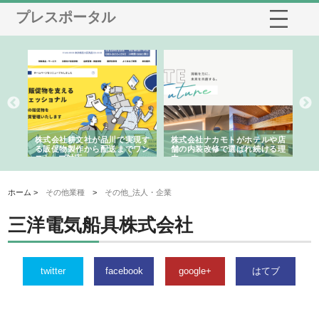
プレスポータル
ノー
株式会社耕文社が品川で実現す
株式会社ナカモトがホテルや店
株
の専
る販促物製作から配送までワン
舗の内装改修で選ばれ続ける理
れ
ストップ対応
由
強
ホーム >
その他業種
>
その他_法人・企業
三洋電気船具株式会社
twitter
facebook
google+
はてブ