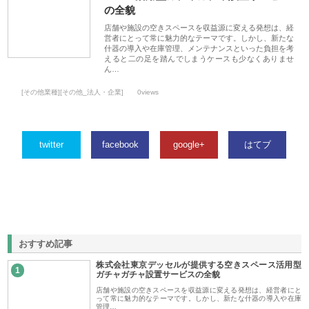
の全貌
店舗や施設の空きスペースを収益源に変える発想は、経
営者にとって常に魅力的なテーマです。しかし、新たな
什器の導入や在庫管理、メンテナンスといった負担を考
えると二の足を踏んでしまうケースも少なくありませ
ん…
[その他業種][その他_法人・企業]
0views
twitter
facebook
google+
はてブ
おすすめ記事
株式会社東京デッセルが提供する空きスペース活用型
1
ガチャガチャ設置サービスの全貌
店舗や施設の空きスペースを収益源に変える発想は、経営者にと
って常に魅力的なテーマです。しかし、新たな什器の導入や在庫
管理…