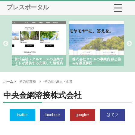
プレスポータル
鋲螺
株式会社メタルエースの企業サ
株式会社ＣＳＡの事業内容と強
株
由
イトが提供する充実した情報内
みを徹底解説
装
容とは
ホーム >
その他業種
>
その他_法人・企業
中央金網溶接株式会社
twitter
facebook
google+
はてブ