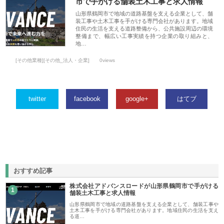
市で手がける舗装土木工事と求人情報
山形県鶴岡市で地域の道路基盤を支える企業として、舗
装工事や土木工事を手がける専門会社があります。地域
住民の生活を支える道路整備から、公共施設周辺の環境
整備まで、幅広い工事実績を持つ企業の取り組みと、
地…
[その他業種][その他_法人・企業]
0views
twitter
facebook
google+
はてブ
おすすめ記事
株式会社アドバンスロードが山形県鶴岡市で手がける
1
舗装土木工事と求人情報
山形県鶴岡市で地域の道路基盤を支える企業として、舗装工事や
土木工事を手がける専門会社があります。地域住民の生活を支え
る道…