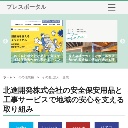
プレスポータル
ノー
株式会社耕文社が品川で実現す
株式会社ナカモトがホテルや店
株
の専
る販促物製作から配送までワン
舗の内装改修で選ばれ続ける理
れ
ストップ対応
由
強
ホーム >
その他業種
>
その他_法人・企業
北進開発株式会社の安全保安用品と
工事サービスで地域の安心を支える
取り組み
twitter
facebook
google+
はてブ