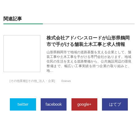
関連記事
株式会社アドバンスロードが山形県鶴岡
市で手がける舗装土木工事と求人情報
山形県鶴岡市で地域の道路基盤を支える企業として、舗
装工事や土木工事を手がける専門会社があります。地域
住民の生活を支える道路整備から、公共施設周辺の環境
整備まで、幅広い工事実績を持つ企業の取り組みと、
地…
[その他業種][その他_法人・企業]
0views
twitter
facebook
google+
はてブ