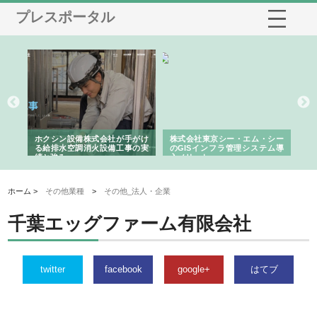
プレスポータル
る舗
ホクシン設備株式会社が手がけ
株式会社東京シー・エム・シー
株
る給排水空調消火設備工事の実
のGISインフラ管理システム導
か
績と強み
入メリット
由
ホーム >
その他業種
>
その他_法人・企業
千葉エッグファーム有限会社
twitter
facebook
google+
はてブ