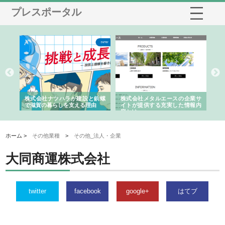
プレスポータル
三河
株式会社ナツハラが建設と鋲螺
株式会社メタルエースの企業サ
株
構空
で滋賀の暮らしを支える理由
イトが提供する充実した情報内
み
容とは
ホーム >
その他業種
>
その他_法人・企業
大同商運株式会社
twitter
facebook
google+
はてブ