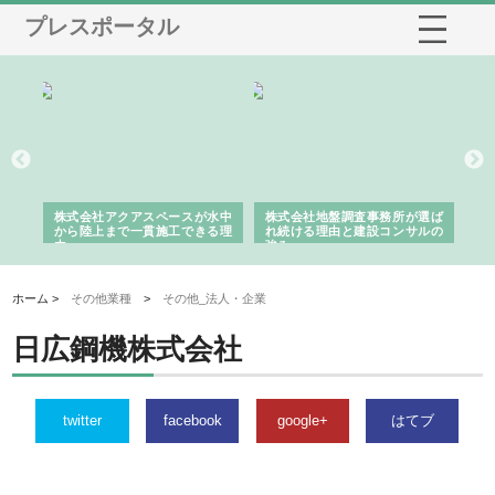
プレスポータル
シー
株式会社アクアスペースが水中
株式会社地盤調査事務所が選ば
株
ム導
から陸上まで一貫施工できる理
れ続ける理由と建設コンサルの
ス
由
強み
ホーム >
その他業種
>
その他_法人・企業
日広鋼機株式会社
twitter
facebook
google+
はてブ