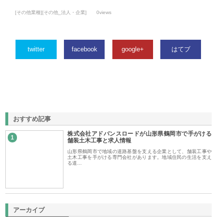
[その他業種][その他_法人・企業]
0views
twitter
facebook
google+
はてブ
おすすめ記事
株式会社アドバンスロードが山形県鶴岡市で手がける
1
舗装土木工事と求人情報
山形県鶴岡市で地域の道路基盤を支える企業として、舗装工事や
土木工事を手がける専門会社があります。地域住民の生活を支え
る道…
アーカイブ