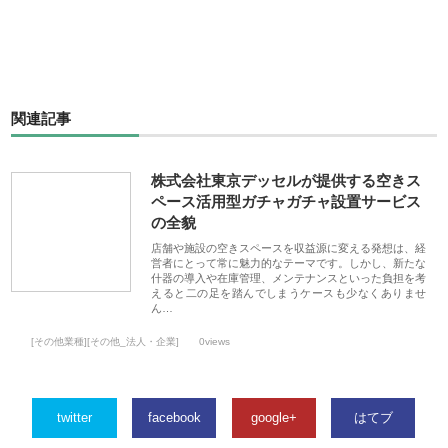
関連記事
株式会社東京デッセルが提供する空きス
ペース活用型ガチャガチャ設置サービス
の全貌
店舗や施設の空きスペースを収益源に変える発想は、経
営者にとって常に魅力的なテーマです。しかし、新たな
什器の導入や在庫管理、メンテナンスといった負担を考
えると二の足を踏んでしまうケースも少なくありませ
ん…
[その他業種][その他_法人・企業]
0views
twitter
facebook
google+
はてブ