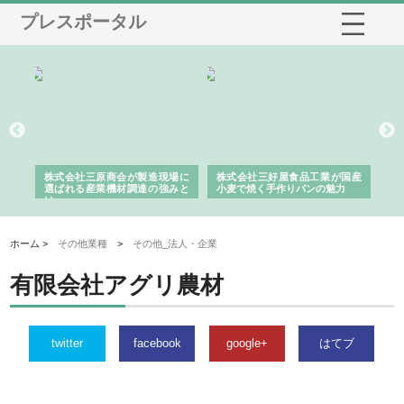
プレスポータル
が山
株式会社三原商会が製造現場に
株式会社三好屋食品工業が国産
有
土木
選ばれる産業機材調達の強みと
小麦で焼く手作りパンの魅力
山
は
ド
ホーム >
その他業種
>
その他_法人・企業
有限会社アグリ農材
twitter
facebook
google+
はてブ