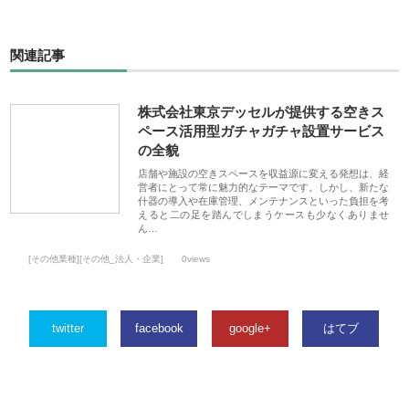
関連記事
株式会社東京デッセルが提供する空きス
ペース活用型ガチャガチャ設置サービス
の全貌
店舗や施設の空きスペースを収益源に変える発想は、経
営者にとって常に魅力的なテーマです。しかし、新たな
什器の導入や在庫管理、メンテナンスといった負担を考
えると二の足を踏んでしまうケースも少なくありませ
ん…
[その他業種][その他_法人・企業]
0views
twitter
facebook
google+
はてブ