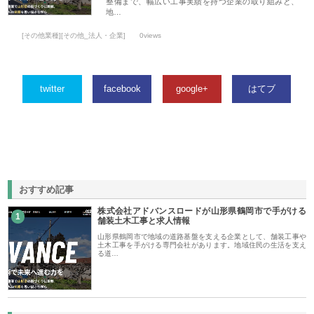
整備まで、幅広い工事実績を持つ企業の取り組みと、
地…
[その他業種][その他_法人・企業]
0views
twitter
facebook
google+
はてブ
おすすめ記事
株式会社アドバンスロードが山形県鶴岡市で手がける
1
舗装土木工事と求人情報
山形県鶴岡市で地域の道路基盤を支える企業として、舗装工事や
土木工事を手がける専門会社があります。地域住民の生活を支え
る道…