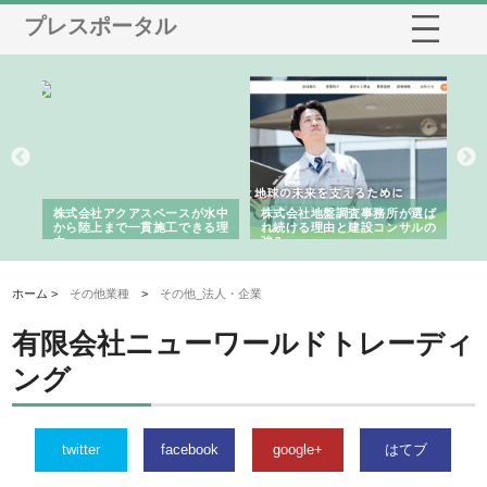
プレスポータル
シー
株式会社アクアスペースが水中
株式会社地盤調査事務所が選ば
株
ム導
から陸上まで一貫施工できる理
れ続ける理由と建設コンサルの
ス
由
強み
ホーム >
その他業種
>
その他_法人・企業
有限会社ニューワールドトレーディ
ング
twitter
facebook
google+
はてブ