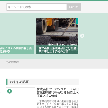
会社ＣＳＡの事業内容と強
株式会社山形道路が手がける舗
ホクシン設備株式会
徹底解説
装工事と土木技術の全容
る給排水空調消火設
績と強み
その他業種
おすすめ記事
株式会社アドバンスロードが山
1
形県鶴岡市で手がける舗装土木
工事と求人情報
山形県鶴岡市で地域の道路基盤を支え
る企業として、舗装工事や土木工事を
手がける専門会社があります。地域住