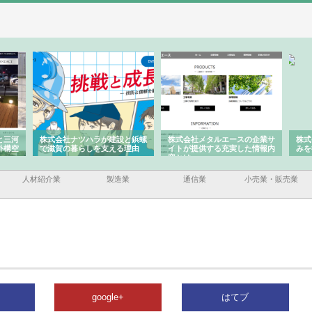
と三河
株式会社ナツハラが建設と鋲螺
株式会社メタルエースの企業サ
株式
外構空
で滋賀の暮らしを支える理由
イトが提供する充実した情報内
みを
容とは
人材紹介業
製造業
通信業
小売業・販売業
google+
はてブ