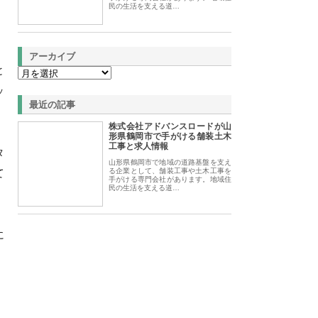
民の生活を支える道…
アーカイブ
と
ッ
最近の記事
株式会社アドバンスロードが山
形県鶴岡市で手がける舗装土木
工事と求人情報
タ
山形県鶴岡市で地域の道路基盤を支え
て
る企業として、舗装工事や土木工事を
手がける専門会社があります。地域住
民の生活を支える道…
に