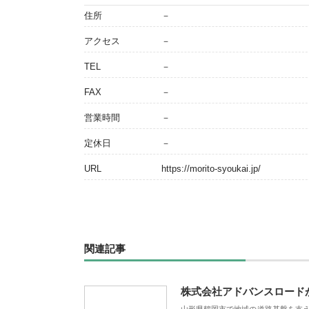
住所
－
アクセス
－
TEL
－
FAX
－
営業時間
－
定休日
－
URL
https://morito-syoukai.jp/
関連記事
株式会社アドバンスロード
山形県鶴岡市で地域の道路基盤を支