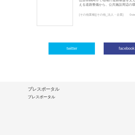
える道路整備から、公共施設周辺の
[その他業種][その他_法人・企業]
0vi
twitter
facebook
プレスポータル
プレスポータル