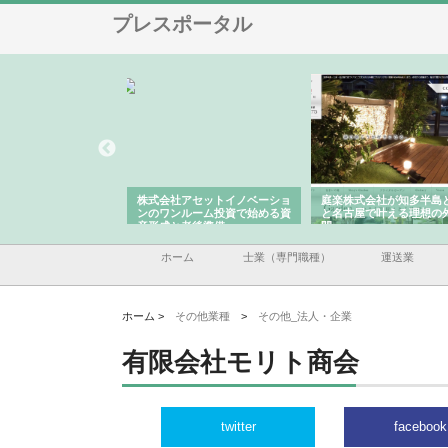
プレスポータル
ＯＮＯｃｏｍｐａｎｙ
株式会社アセットイノベーショ
庭楽株式会社が知多半島
ら広域配送を実現でき
ンのワンルーム投資で始める資
と名古屋で叶える理想の
産形成と老後準備
間
ホーム
士業（専門職種）
運送業
ホーム >
その他業種
>
その他_法人・企業
有限会社モリト商会
twitter
facebook