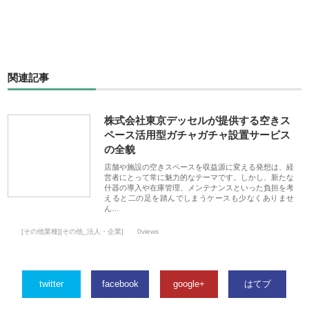
関連記事
株式会社東京デッセルが提供する空きス
ペース活用型ガチャガチャ設置サービス
の全貌
店舗や施設の空きスペースを収益源に変える発想は、経
営者にとって常に魅力的なテーマです。しかし、新たな
什器の導入や在庫管理、メンテナンスといった負担を考
えると二の足を踏んでしまうケースも少なくありませ
ん…
[その他業種][その他_法人・企業]
0views
twitter
facebook
google+
はてブ