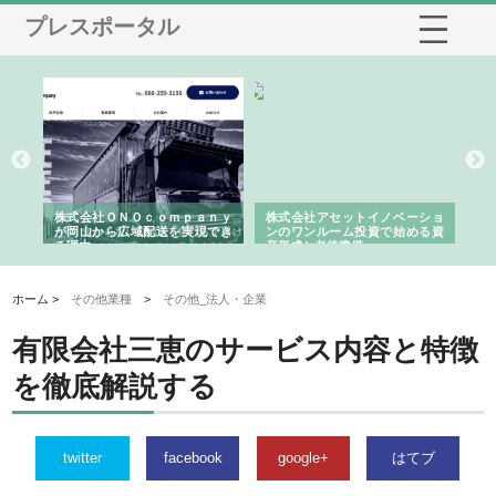
プレスポータル
う建
株式会社ＯＮＯｃｏｍｐａｎｙ
株式会社アセットイノベーショ
庭
性
が岡山から広域配送を実現でき
ンのワンルーム投資で始める資
と
る理由
産形成と老後準備
間
ホーム >
その他業種
>
その他_法人・企業
有限会社三恵のサービス内容と特徴
を徹底解説する
twitter
facebook
google+
はてブ