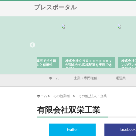
プレスポータル
翔栄が草津市で担う建
株式会社ＯＮＯｃｏｍｐａｎｙ
株式会社アセットイノベ
事の現場力と信頼性
が岡山から広域配送を実現でき
ンのワンルーム投資で始
る理由
産形成と老後準備
ホーム
士業（専門職種）
運送業
ホーム >
その他業種
>
その他_法人・企業
有限会社双栄工業
twitter
facebook