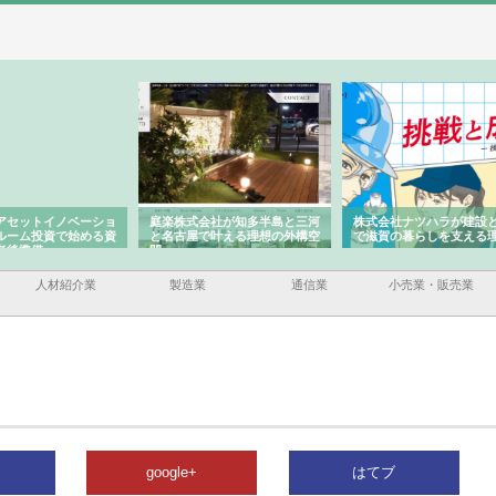
ーショ
庭楽株式会社が知多半島と三河
株式会社ナツハラが建設と鋲螺
株式
める資
と名古屋で叶える理想の外構空
で滋賀の暮らしを支える理由
イト
間
容と
人材紹介業
製造業
通信業
小売業・販売業
google+
はてブ