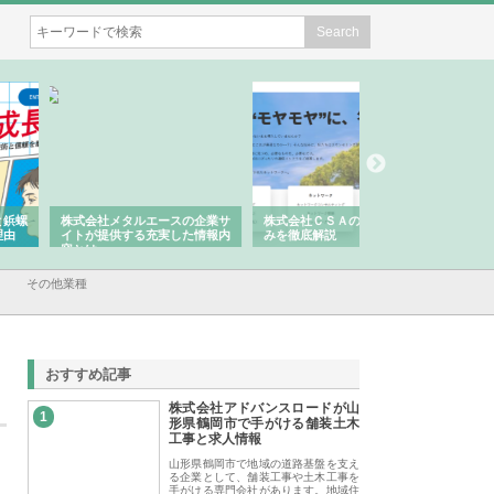
会社メタルエースの企業サ
株式会社ＣＳＡの事業内容と強
株式会社山形道路が
が提供する充実した情報内
みを徹底解説
装工事と土木技術の
は
その他業種
おすすめ記事
株式会社アドバンスロードが山
1
形県鶴岡市で手がける舗装土木
工事と求人情報
山形県鶴岡市で地域の道路基盤を支え
る企業として、舗装工事や土木工事を
手がける専門会社があります。地域住