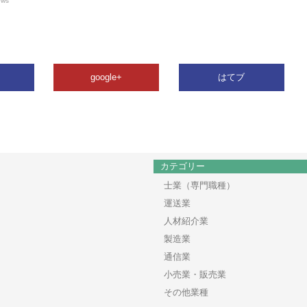
ews
google+
はてブ
カテゴリー
士業（専門職種）
運送業
人材紹介業
製造業
通信業
小売業・販売業
その他業種