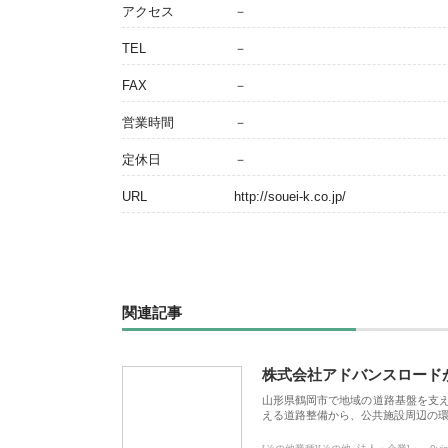
アクセス
－
TEL
－
FAX
－
営業時間
－
定休日
－
URL
http://souei-k.co.jp/
関連記事
株式会社アドバンスロード
山形県鶴岡市で地域の道路基盤を支
える道路整備から、公共施設周辺の