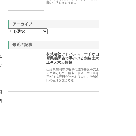
民の生活を支える道…
アーカイブ
最近の記事
株式会社アドバンスロードが山
車
形県鶴岡市で手がける舗装土木
工事と求人情報
な
山形県鶴岡市で地域の道路基盤を支え
る企業として、舗装工事や土木工事を
手がける専門会社があります。地域住
民の生活を支える道…
的
由