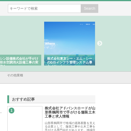
シン設備株式会社が手がけ
株式会社東京シー・エム・シー
株式会社アクアスペ
排水空調消火設備工事の実
のGISインフラ管理システム導
から陸上まで一貫施
強み
入メリット
由
その他業種
おすすめ記事
株式会社アドバンスロードが山
1
形県鶴岡市で手がける舗装土木
工事と求人情報
山形県鶴岡市で地域の道路基盤を支え
る企業として、舗装工事や土木工事を
手がける専門会社があります。地域住