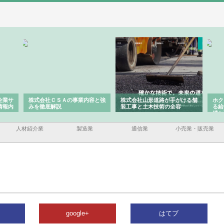
企業サ
株式会社ＣＳＡの事業内容と強
株式会社山形道路が手がける舗
ホク
情報内
みを徹底解説
装工事と土木技術の全容
る給
績と
人材紹介業
製造業
通信業
小売業・販売業
google+
はてブ