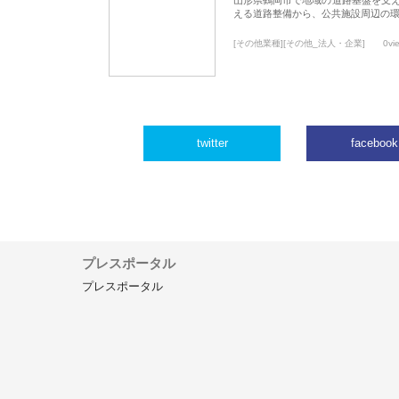
える道路整備から、公共施設周辺の
[その他業種][その他_法人・企業]
0vi
twitter
facebook
プレスポータル
プレスポータル