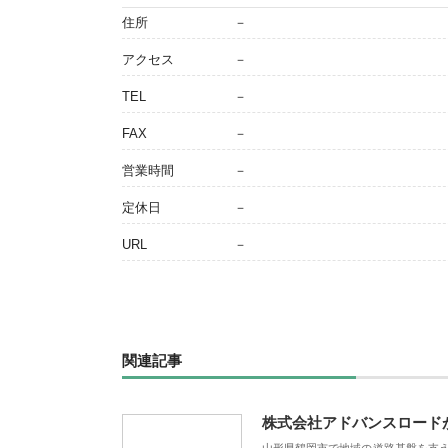
住所
－
アクセス
－
TEL
－
FAX
－
営業時間
－
定休日
－
URL
－
関連記事
株式会社アドバンスロード
山形県鶴岡市で地域の道路基盤を支