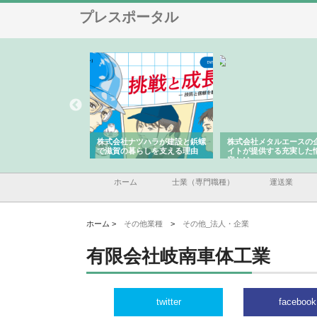
プレスポータル
会社が知多半島と三河
株式会社ナツハラが建設と鋲螺
株式会社メタルエースの
で叶える理想の外構空
で滋賀の暮らしを支える理由
イトが提供する充実した
容とは
ホーム
士業（専門職種）
運送業
ホーム >
その他業種
>
その他_法人・企業
有限会社岐南車体工業
twitter
facebook