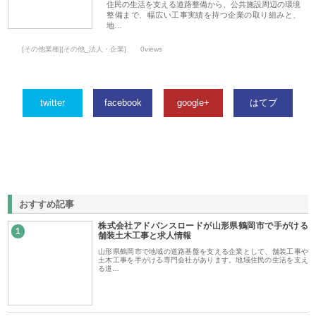
住民の生活を支える道路整備から、公共施設周辺の環境
整備まで、幅広い工事実績を持つ企業の取り組みと、
地…
[その他業種][その他_法人・企業]
0views
twitter
facebook
google+
はてブ
おすすめ記事
株式会社アドバンスロードが山形県鶴岡市で手がける
1
舗装土木工事と求人情報
山形県鶴岡市で地域の道路基盤を支える企業として、舗装工事や
土木工事を手がける専門会社があります。地域住民の生活を支え
る道…