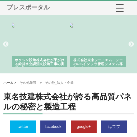
プレスポータル
る舗
ホクシン設備株式会社が手がけ
株式会社東京シー・エム・シー
株
る給排水空調消火設備工事の実
のGISインフラ管理システム導
か
績と強み
入メリット
由
ホーム >
その他業種
>
その他_法人・企業
東名技建株式会社が誇る高品質パネ
ルの秘密と製造工程
twitter
facebook
google+
はてブ