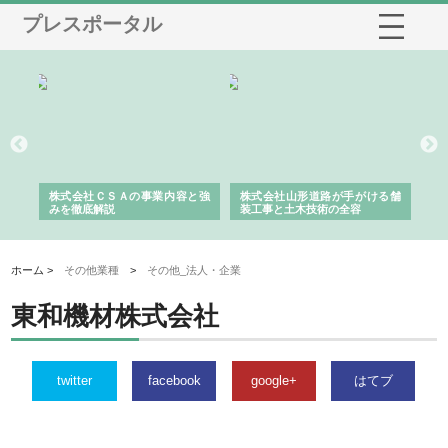
プレスポータル
業サ
株式会社ＣＳＡの事業内容と強
株式会社山形道路が手がける舗
ホ
報内
みを徹底解説
装工事と土木技術の全容
る
績
ホーム >
その他業種
>
その他_法人・企業
東和機材株式会社
twitter
facebook
google+
はてブ