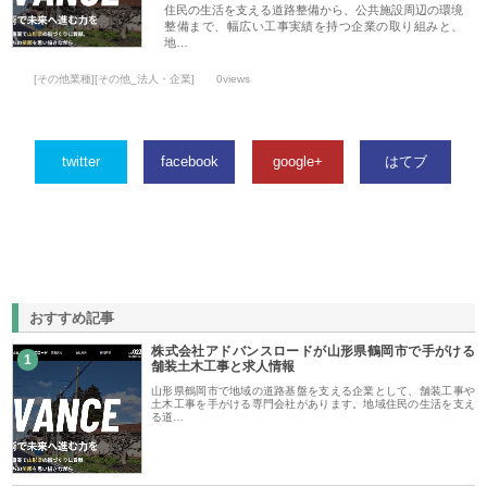
住民の生活を支える道路整備から、公共施設周辺の環境
整備まで、幅広い工事実績を持つ企業の取り組みと、
地…
[その他業種][その他_法人・企業]
0views
twitter
facebook
google+
はてブ
おすすめ記事
株式会社アドバンスロードが山形県鶴岡市で手がける
1
舗装土木工事と求人情報
山形県鶴岡市で地域の道路基盤を支える企業として、舗装工事や
土木工事を手がける専門会社があります。地域住民の生活を支え
る道…