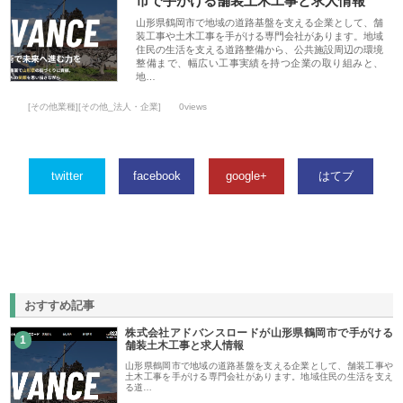
市で手がける舗装土木工事と求人情報
山形県鶴岡市で地域の道路基盤を支える企業として、舗
装工事や土木工事を手がける専門会社があります。地域
住民の生活を支える道路整備から、公共施設周辺の環境
整備まで、幅広い工事実績を持つ企業の取り組みと、
地…
[その他業種][その他_法人・企業]
0views
twitter
facebook
google+
はてブ
おすすめ記事
株式会社アドバンスロードが山形県鶴岡市で手がける
1
舗装土木工事と求人情報
山形県鶴岡市で地域の道路基盤を支える企業として、舗装工事や
土木工事を手がける専門会社があります。地域住民の生活を支え
る道…