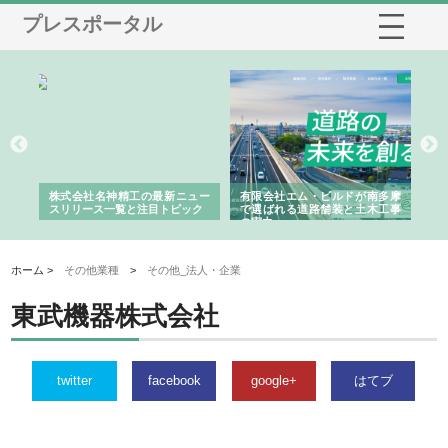
プレスポータル
選ば
株式会社名神精工の最新ニュー
有限会社エム・ビルドが南多摩
有
ルの
スリリース一覧と注目トピック
で選ばれる道路舗装と土木工事
ネ
の実力
ホーム >
その他業種
>
その他_法人・企業
東武機器株式会社
twitter
facebook
google+
はてブ