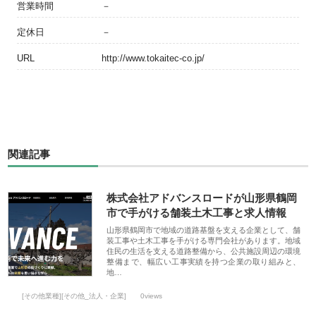
営業時間
－
定休日
－
URL
http://www.tokaitec-co.jp/
関連記事
株式会社アドバンスロードが山形県鶴岡
市で手がける舗装土木工事と求人情報
山形県鶴岡市で地域の道路基盤を支える企業として、舗
装工事や土木工事を手がける専門会社があります。地域
住民の生活を支える道路整備から、公共施設周辺の環境
整備まで、幅広い工事実績を持つ企業の取り組みと、
地…
[その他業種][その他_法人・企業]
0views