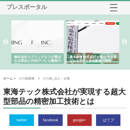
プレスポータル
や店
株式会社スプリングエフが選ば
桑木給食株式会社が福山市で選
株
る理
れる理由とOEMアパレル製造の
ばれる手作り弁当配達の理由
れ
強み
ホーム >
その他業種
>
その他_法人・企業
東海テック株式会社が実現する超大
型部品の精密加工技術とは
twitter
facebook
google+
はてブ