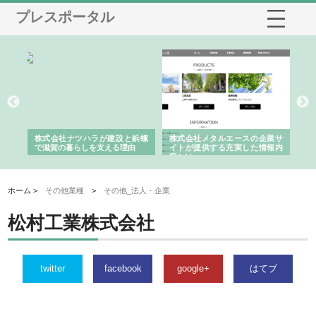
プレスポータル
株式会社ナツハラが建設と鋲螺
株式会社メタルエースの企業サ
株式会
で滋賀の暮らしを支える理由
イトが提供する充実した情報内
みを徹
容とは
ホーム >
その他業種
>
その他_法人・企業
松村工業株式会社
twitter
facebook
google+
はてブ