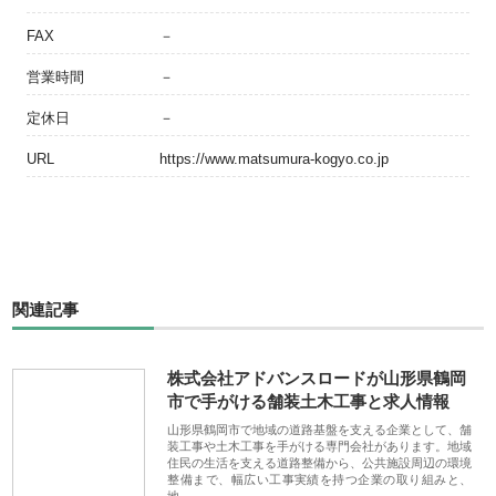
FAX
－
営業時間
－
定休日
－
URL
https://www.matsumura-kogyo.co.jp
関連記事
株式会社アドバンスロードが山形県鶴岡
市で手がける舗装土木工事と求人情報
山形県鶴岡市で地域の道路基盤を支える企業として、舗
装工事や土木工事を手がける専門会社があります。地域
住民の生活を支える道路整備から、公共施設周辺の環境
整備まで、幅広い工事実績を持つ企業の取り組みと、
地…