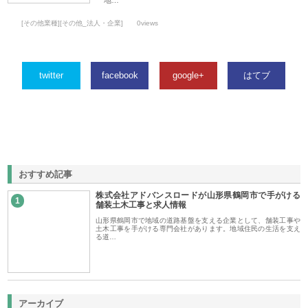
[その他業種][その他_法人・企業]
0views
twitter
facebook
google+
はてブ
おすすめ記事
株式会社アドバンスロードが山形県鶴岡市で手がける
1
舗装土木工事と求人情報
山形県鶴岡市で地域の道路基盤を支える企業として、舗装工事や
土木工事を手がける専門会社があります。地域住民の生活を支え
る道…
アーカイブ