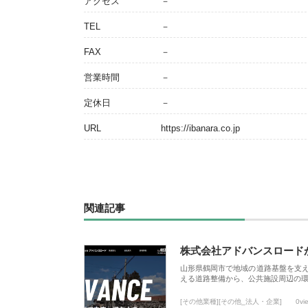
アクセス
－
TEL
－
FAX
－
営業時間
－
定休日
－
URL
https://ibanara.co.jp
関連記事
株式会社アドバンスロード
山形県鶴岡市で地域の道路基盤を支
える道路整備から、公共施設周辺の
[その他業種][その他_法人・企業]
0vi