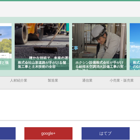
容と強
株式会社山形道路が手がける舗
ホクシン設備株式会社が手がけ
株式
装工事と土木技術の全容
る給排水空調消火設備工事の実
のG
績と強み
入メ
人材紹介業
製造業
通信業
小売業・販売業
google+
はてブ