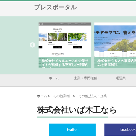
プレスポータル
ナツハラが建設と鋲螺
株式会社メタルエースの企業サ
株式会社ＣＳＡの事業内
暮らしを支える理由
イトが提供する充実した情報内
みを徹底解説
容とは
ホーム
士業（専門職種）
運送業
ホーム >
その他業種
>
その他_法人・企業
株式会社いば木工なら
twitter
facebook