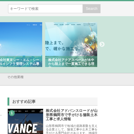
会社東京シー・エム・シー
株式会社アクアスペースが水中
株式会社地盤調査事
ISインフラ管理システム導
から陸上まで一貫施工できる理
れ続ける理由と建設
リット
由
強み
その他業種
おすすめ記事
株式会社アドバンスロードが山
1
形県鶴岡市で手がける舗装土木
工事と求人情報
山形県鶴岡市で地域の道路基盤を支え
る企業として、舗装工事や土木工事を
手がける専門会社があります。地域住