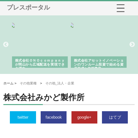
プレスポータル
う建
株式会社ＯＮＯｃｏｍｐａｎｙ
株式会社アセットイノベーショ
庭
性
が岡山から広域配送を実現でき
ンのワンルーム投資で始める資
と
る理由
産形成と老後準備
間
ホーム >
その他業種
>
その他_法人・企業
株式会社みかど製作所
twitter
facebook
google+
はてブ