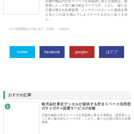
店舗や施設の空きスペースを収益源に変える発想は、経
営者にとって常に魅力的なテーマです。しかし、新たな
什器の導入や在庫管理、メンテナンスといった負担を考
えると二の足を踏んでしまうケースも少なくありませ
ん…
[その他業種][その他_法人・企業]
0views
twitter
facebook
google+
はてブ
おすすめ記事
株式会社東京デッセルが提供する空きスペース活用型
1
ガチャガチャ設置サービスの全貌
店舗や施設の空きスペースを収益源に変える発想は、経営者にと
って常に魅力的なテーマです。しかし、新たな什器の導入や在庫
管理…