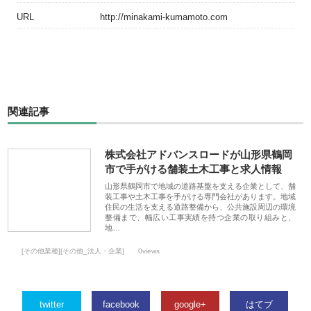
URL
http://minakami-kumamoto.com
関連記事
株式会社アドバンスロードが山形県鶴岡
市で手がける舗装土木工事と求人情報
山形県鶴岡市で地域の道路基盤を支える企業として、舗
装工事や土木工事を手がける専門会社があります。地域
住民の生活を支える道路整備から、公共施設周辺の環境
整備まで、幅広い工事実績を持つ企業の取り組みと、
地…
[その他業種][その他_法人・企業]
0views
twitter
facebook
google+
はてブ