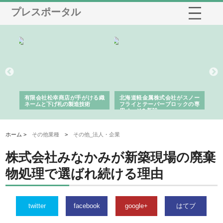
プレスポータル
多摩
有限会社松幸商店が手がける織
北海道軽金属株式会社がスノー
株
工事
ネームと下げ札の製造技術
フライとテーパーブロックの専
る
用ページを新設
ス
ホーム >
その他業種
>
その他_法人・企業
株式会社みなかみが新築現場の廃棄
物処理で選ばれ続ける理由
twitter
facebook
google+
はてブ