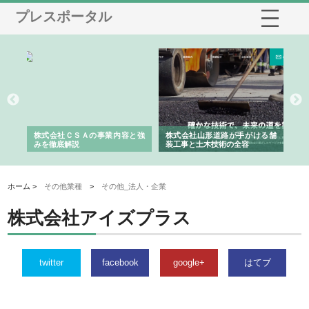
プレスポータル
業サ
株式会社ＣＳＡの事業内容と強
株式会社山形道路が手がける舗
ホ
報内
みを徹底解説
装工事と土木技術の全容
る
績
ホーム >
その他業種
>
その他_法人・企業
株式会社アイズプラス
twitter
facebook
google+
はてブ