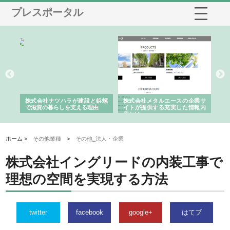
プレスポータル
三河
株式会社ナツハラが建設と鋲螺
株式会社メタルエースの企業サ
株
構空
で滋賀の暮らしを支える理由
イトが提供する充実した情報内
み
容とは
ホーム >
その他業種
>
その他_法人・企業
株式会社イングリードの内装工事で
理想の空間を実現する方法
twitter
facebook
google+
はてブ