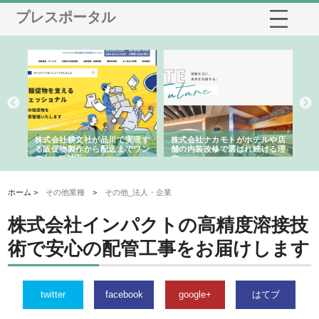
プレスポータル
ノー
株式会社耕文社が品川で実現す
株式会社ナカモトがホテルや店
株
の専
る販促物製作から配送までワン
舗の内装改修で選ばれ続ける理
れ
ストップ対応
由
強
ホーム >
その他業種
>
その他_法人・企業
株式会社インパクトの高精度溶接技
術で安心の配管工事をお届けします
twitter
facebook
google+
はてブ