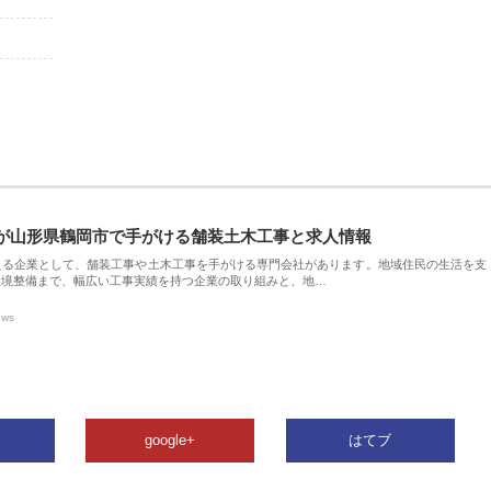
が山形県鶴岡市で手がける舗装土木工事と求人情報
える企業として、舗装工事や土木工事を手がける専門会社があります。地域住民の生活を支
環境整備まで、幅広い工事実績を持つ企業の取り組みと、地…
ews
google+
はてブ