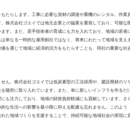
をもたらします。工事に必要な資材の調達や重機のレンタル、作業
す。株式会社ゴエイでは地元企業との協業を重視しており、可能な
います。また、若手技術者の育成にも力を入れており、地域の若者
れは単なる一時的な雇用創出ではなく、将来にわたって地域を支え
整備を通じて地域に経済的活力をもたらすことも、同社の重要な社
ません。株式会社ゴエイでは低炭素型の工法採用や、建設廃材のリ
夫を随所に取り入れています。また、単に新しいインフラを作るだ
理にも注力しており、地域の財政負担軽減にも貢献しています。さ
時的な生活への影響を最小限に抑える配慮も忘れません。このよう
取れた地域づくりを支援することで、持続可能な地域社会の実現に