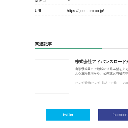
定休日
－
URL
https://goei-corp.co.jp/
関連記事
株式会社アドバンスロード
山形県鶴岡市で地域の道路基盤を支
える道路整備から、公共施設周辺の
[その他業種][その他_法人・企業]
0vi
twitter
facebook