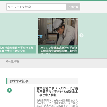
会社山形道路が手がける舗
ホクシン設備株式会社が手がけ
株式会社東京シー・
事と土木技術の全容
る給排水空調消火設備工事の実
のGISインフラ管理
績と強み
入メリット
その他業種
おすすめ記事
株式会社アドバンスロードが山
1
形県鶴岡市で手がける舗装土木
工事と求人情報
山形県鶴岡市で地域の道路基盤を支え
る企業として、舗装工事や土木工事を
手がける専門会社があります。地域住