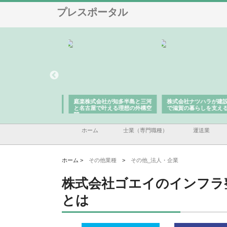
プレスポータル
アセットイノベーショ
庭楽株式会社が知多半島と三河
株式会社ナツハラが建設
ルーム投資で始める資
と名古屋で叶える理想の外構空
で滋賀の暮らしを支える
老後準備
間
ホーム
士業（専門職種）
運送業
ホーム >
その他業種
>
その他_法人・企業
株式会社ゴエイのインフラ
とは