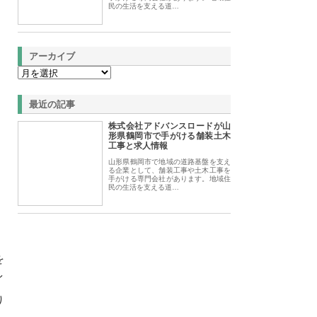
民の生活を支える道…
アーカイブ
最近の記事
株式会社アドバンスロードが山
形県鶴岡市で手がける舗装土木
工事と求人情報
山形県鶴岡市で地域の道路基盤を支え
る企業として、舗装工事や土木工事を
手がける専門会社があります。地域住
民の生活を支える道…
を
イ
り