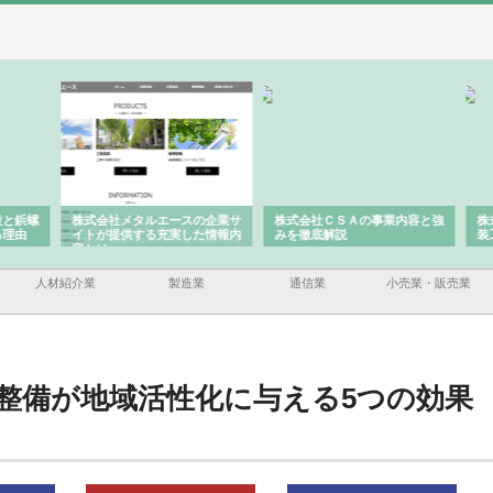
と鋲螺
株式会社メタルエースの企業サ
株式会社ＣＳＡの事業内容と強
株式
理由
イトが提供する充実した情報内
みを徹底解説
装工
容とは
人材紹介業
製造業
通信業
小売業・販売業
整備が地域活性化に与える5つの効果