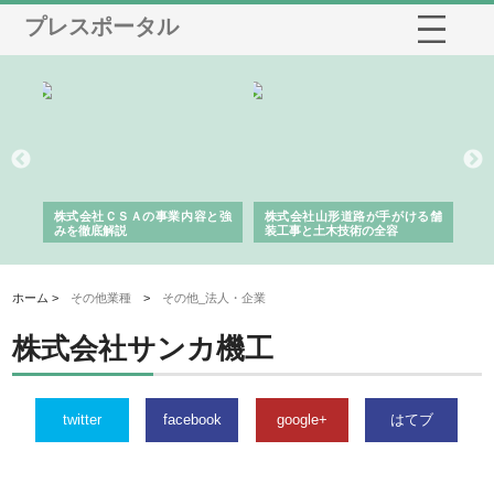
プレスポータル
業サ
株式会社ＣＳＡの事業内容と強
株式会社山形道路が手がける舗
ホ
報内
みを徹底解説
装工事と土木技術の全容
る
績
ホーム >
その他業種
>
その他_法人・企業
株式会社サンカ機工
twitter
facebook
google+
はてブ