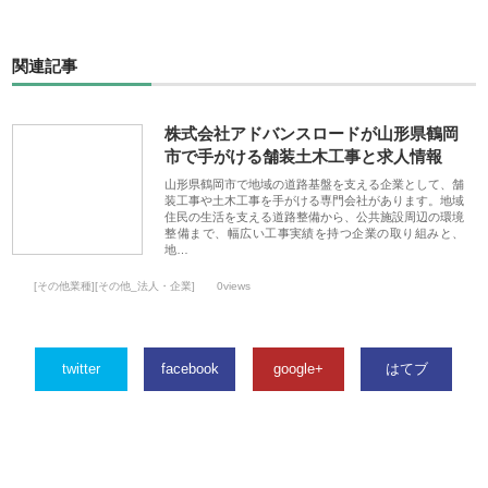
関連記事
株式会社アドバンスロードが山形県鶴岡
市で手がける舗装土木工事と求人情報
山形県鶴岡市で地域の道路基盤を支える企業として、舗
装工事や土木工事を手がける専門会社があります。地域
住民の生活を支える道路整備から、公共施設周辺の環境
整備まで、幅広い工事実績を持つ企業の取り組みと、
地…
[その他業種][その他_法人・企業]
0views
twitter
facebook
google+
はてブ