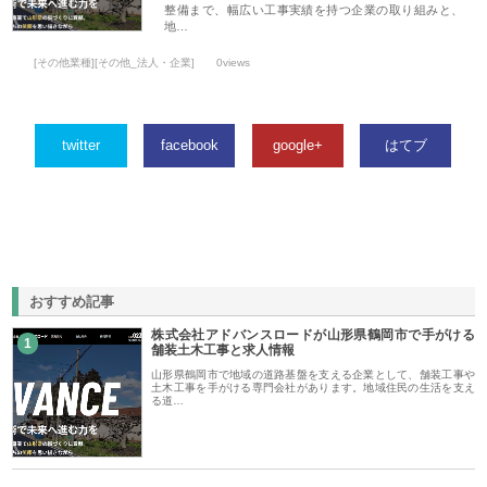
整備まで、幅広い工事実績を持つ企業の取り組みと、
地…
[その他業種][その他_法人・企業]
0views
twitter
facebook
google+
はてブ
おすすめ記事
株式会社アドバンスロードが山形県鶴岡市で手がける
1
舗装土木工事と求人情報
山形県鶴岡市で地域の道路基盤を支える企業として、舗装工事や
土木工事を手がける専門会社があります。地域住民の生活を支え
る道…