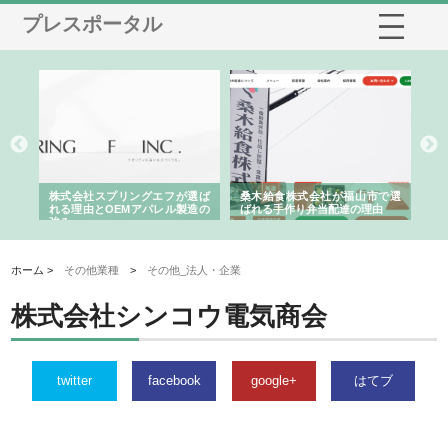
プレスポータル
や店
株式会社スプリングエフが選ば
桑木給食株式会社が福山市で選
株
る理
れる理由とOEMアパレル製造の
ばれる手作り弁当配達の理由
れ
強み
ホーム >
その他業種
>
その他_法人・企業
株式会社シンコウ電気商会
twitter
facebook
google+
はてブ