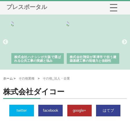
プレスポータル
社に
株式会社ハクシンが大阪で選ば
株式会社翔栄が草津市で担う建
株
制
れる公共工事の実績と強み
築基礎工事の現場力と信頼性
が
る
ホーム >
その他業種
>
その他_法人・企業
株式会社ダイコー
twitter
facebook
google+
はてブ