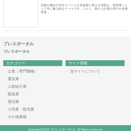
店舗や施設の空きスペースを収益源に変える発想は、経営者にと
って常に魅力的なテーマです。しかし、新たな什器の導入や在庫
管理…
プレスポータル
プレスポータル
カテゴリー
サイト情報
士業（専門職種）
当サイトについて
運送業
人材紹介業
製造業
通信業
小売業・販売業
その他業種
Copyright©2026【プレスポータル】 All Rights reserved.