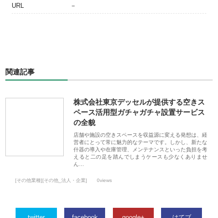
URL
－
関連記事
株式会社東京デッセルが提供する空きス
ペース活用型ガチャガチャ設置サービス
の全貌
店舗や施設の空きスペースを収益源に変える発想は、経
営者にとって常に魅力的なテーマです。しかし、新たな
什器の導入や在庫管理、メンテナンスといった負担を考
えると二の足を踏んでしまうケースも少なくありませ
ん…
[その他業種][その他_法人・企業]
0views
twitter
facebook
google+
はてブ