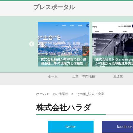
プレスポータル
ハクシンが大阪で選ば
株式会社翔栄が草津市で担う建
株式会社ＯＮＯｃｏｍｐ
工事の実績と強み
築基礎工事の現場力と信頼性
が岡山から広域配送を実
る理由
ホーム
士業（専門職種）
運送業
ホーム >
その他業種
>
その他_法人・企業
株式会社ハラダ
twitter
facebook