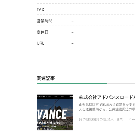
FAX
－
営業時間
－
定休日
－
URL
－
関連記事
株式会社アドバンスロード
山形県鶴岡市で地域の道路基盤を支
える道路整備から、公共施設周辺の
[その他業種][その他_法人・企業]
0vi