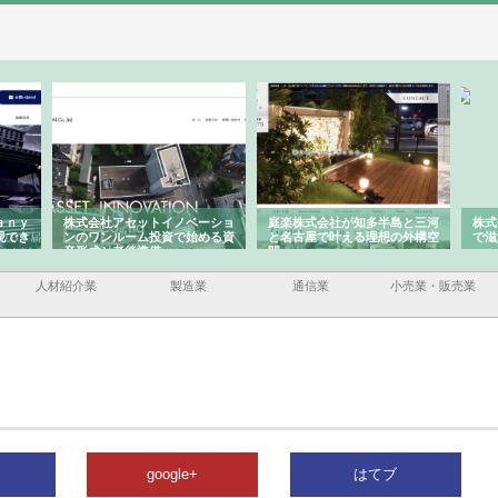
ａｎｙ
株式会社アセットイノベーショ
庭楽株式会社が知多半島と三河
株式
現でき
ンのワンルーム投資で始める資
と名古屋で叶える理想の外構空
で滋
産形成と老後準備
間
人材紹介業
製造業
通信業
小売業・販売業
google+
はてブ