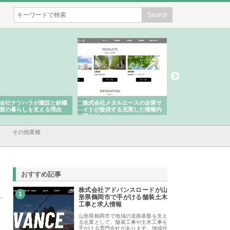
会社ナツハラが建設と鋲螺
株式会社メタルエースの企業サ
株式会社ＣＳＡの事
賀の暮らしを支える理由
イトが提供する充実した情報内
みを徹底解説
容とは
その他業種
おすすめ記事
株式会社アドバンスロードが山
1
形県鶴岡市で手がける舗装土木
工事と求人情報
山形県鶴岡市で地域の道路基盤を支え
る企業として、舗装工事や土木工事を
手がける専門会社があります。地域住