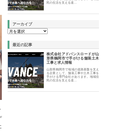
民の生活を支える道…
アーカイブ
最近の記事
株式会社アドバンスロードが山
形県鶴岡市で手がける舗装土木
工事と求人情報
山形県鶴岡市で地域の道路基盤を支え
る企業として、舗装工事や土木工事を
手がける専門会社があります。地域住
民の生活を支える道…
ト
デ
に