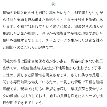
建物の外観と耐久性を同時に高めたいなら、創業間もないなが
ら情熱と実績を兼ね備えた
株式会社ヒナタ
を検討する価値があ
ります。令和7年1月設立という若さに加え、塗装好きの職人が
集結した活気が相乗し、住宅から橋梁まで多様な現場で磨いた
技術を発揮するでしょう。チームワークを生かした迅速な対応
と細部へのこだわりが評判です。
同社の特長は国家資格保有者が多い点と、妥協を許さない施工
姿勢です。1級建築塗装技能士が下地調整から仕上げまで丁寧
に進め、美しさと防護性を両立させます。さらに防水や足場に
関する専門知識も備えているため、一貫した管理で工程を短縮
可能です。現場では明るい挨拶を徹底し、環境負荷と安全リス
クの低減にも注力しており、施主の負担を抑えたスムーズな進
行が期待できるでしょう。