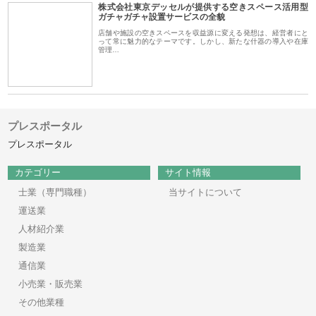
株式会社東京デッセルが提供する空きスペース活用型
ガチャガチャ設置サービスの全貌
店舗や施設の空きスペースを収益源に変える発想は、経営者にと
って常に魅力的なテーマです。しかし、新たな什器の導入や在庫
管理…
プレスポータル
プレスポータル
カテゴリー
サイト情報
士業（専門職種）
当サイトについて
運送業
人材紹介業
製造業
通信業
小売業・販売業
その他業種