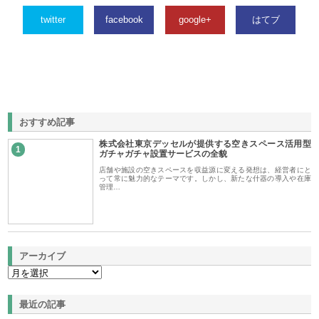
twitter
facebook
google+
はてブ
おすすめ記事
株式会社東京デッセルが提供する空きスペース活用型
1
ガチャガチャ設置サービスの全貌
店舗や施設の空きスペースを収益源に変える発想は、経営者にと
って常に魅力的なテーマです。しかし、新たな什器の導入や在庫
管理…
アーカイブ
最近の記事