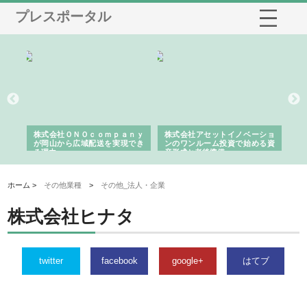
プレスポータル
う建
株式会社ＯＮＯｃｏｍｐａｎｙ
株式会社アセットイノベーショ
庭
性
が岡山から広域配送を実現でき
ンのワンルーム投資で始める資
と
る理由
産形成と老後準備
間
ホーム >
その他業種
>
その他_法人・企業
株式会社ヒナタ
twitter
facebook
google+
はてブ