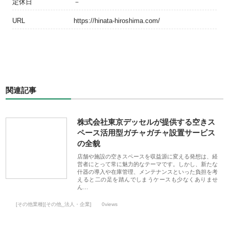
定休日
－
URL
https://hinata-hiroshima.com/
関連記事
株式会社東京デッセルが提供する空きス
ペース活用型ガチャガチャ設置サービス
の全貌
店舗や施設の空きスペースを収益源に変える発想は、経
営者にとって常に魅力的なテーマです。しかし、新たな
什器の導入や在庫管理、メンテナンスといった負担を考
えると二の足を踏んでしまうケースも少なくありませ
ん…
[その他業種][その他_法人・企業]
0views