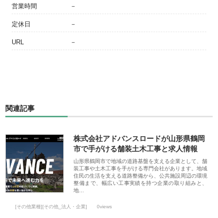
営業時間
－
定休日
－
URL
－
関連記事
株式会社アドバンスロードが山形県鶴岡
市で手がける舗装土木工事と求人情報
山形県鶴岡市で地域の道路基盤を支える企業として、舗
装工事や土木工事を手がける専門会社があります。地域
住民の生活を支える道路整備から、公共施設周辺の環境
整備まで、幅広い工事実績を持つ企業の取り組みと、
地…
[その他業種][その他_法人・企業]
0views