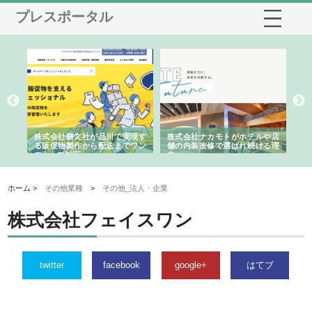
プレスポータル
ノー
株式会社耕文社が品川で実現す
株式会社ナカモトがホテルや店
株
の専
る販促物製作から配送までワン
舗の内装改修で選ばれ続ける理
れ
ストップ対応
由
強
ホーム >
その他業種
>
その他_法人・企業
株式会社フェイスワン
twitter
facebook
google+
はてブ