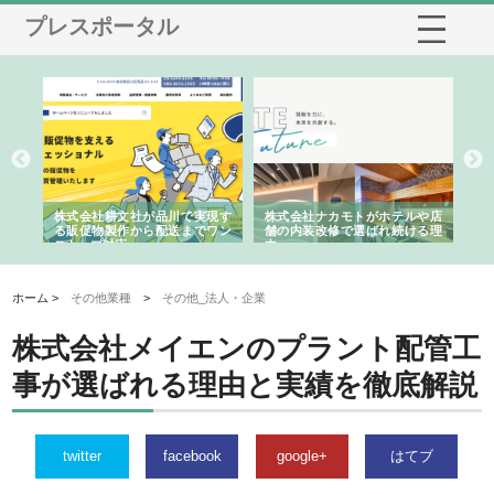
プレスポータル
ノー
株式会社耕文社が品川で実現す
株式会社ナカモトがホテルや店
株
の専
る販促物製作から配送までワン
舗の内装改修で選ばれ続ける理
れ
ストップ対応
由
強
ホーム >
その他業種
>
その他_法人・企業
株式会社メイエンのプラント配管工
事が選ばれる理由と実績を徹底解説
twitter
facebook
google+
はてブ