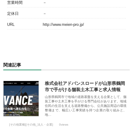
営業時間
－
定休日
－
URL
http://www.meien-pro.jp/
関連記事
株式会社アドバンスロードが山形県鶴岡
市で手がける舗装土木工事と求人情報
山形県鶴岡市で地域の道路基盤を支える企業として、舗
装工事や土木工事を手がける専門会社があります。地域
住民の生活を支える道路整備から、公共施設周辺の環境
整備まで、幅広い工事実績を持つ企業の取り組みと、
地…
[その他業種][その他_法人・企業]
0views