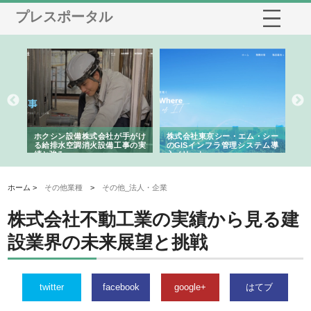
プレスポータル
る舗
ホクシン設備株式会社が手がけ
株式会社東京シー・エム・シー
株
る給排水空調消火設備工事の実
のGISインフラ管理システム導
か
績と強み
入メリット
由
ホーム >
その他業種
>
その他_法人・企業
株式会社不動工業の実績から見る建
設業界の未来展望と挑戦
twitter
facebook
google+
はてブ