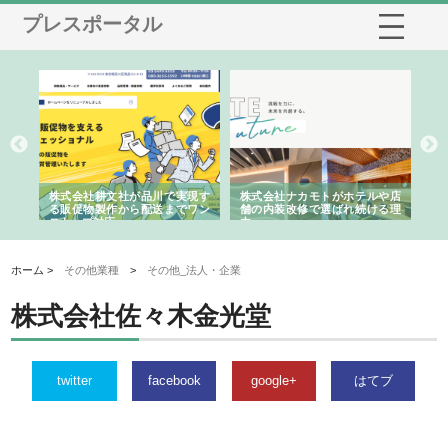
プレスポータル
ノー
株式会社耕文社が品川で実現す
株式会社ナカモトがホテルや店
株
の専
る販促物製作から配送までワン
舗の内装改修で選ばれ続ける理
れ
ストップ対応
由
強
ホーム >
その他業種
>
その他_法人・企業
株式会社佐々木金光堂
twitter
facebook
google+
はてブ