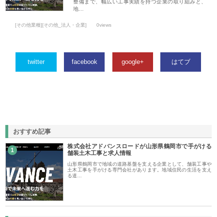
整備まで、幅広い工事実績を持つ企業の取り組みと、
地…
[その他業種][その他_法人・企業]
0views
twitter
facebook
google+
はてブ
おすすめ記事
株式会社アドバンスロードが山形県鶴岡市で手がける
1
舗装土木工事と求人情報
山形県鶴岡市で地域の道路基盤を支える企業として、舗装工事や
土木工事を手がける専門会社があります。地域住民の生活を支え
る道…