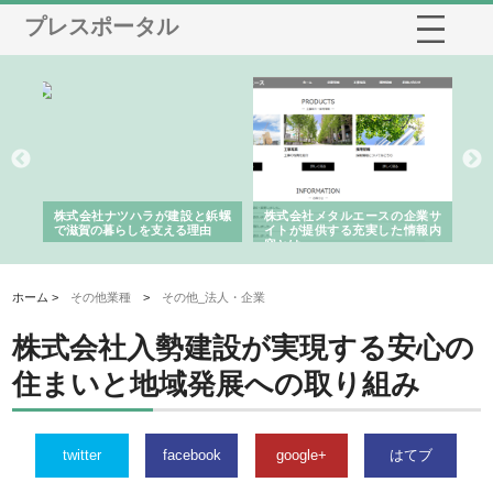
プレスポータル
三河
株式会社ナツハラが建設と鋲螺
株式会社メタルエースの企業サ
株
構空
で滋賀の暮らしを支える理由
イトが提供する充実した情報内
み
容とは
ホーム >
その他業種
>
その他_法人・企業
株式会社入勢建設が実現する安心の
住まいと地域発展への取り組み
twitter
facebook
google+
はてブ