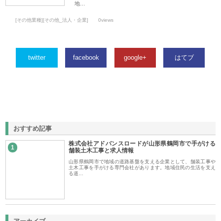
地…
[その他業種][その他_法人・企業]
0views
twitter
facebook
google+
はてブ
おすすめ記事
株式会社アドバンスロードが山形県鶴岡市で手がける
1
舗装土木工事と求人情報
山形県鶴岡市で地域の道路基盤を支える企業として、舗装工事や
土木工事を手がける専門会社があります。地域住民の生活を支え
る道…