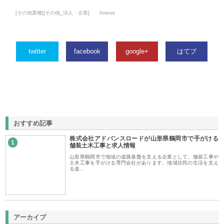
[その他業種][その他_法人・企業]
0views
twitter
facebook
google+
はてブ
おすすめ記事
株式会社アドバンスロードが山形県鶴岡市で手がける
1
舗装土木工事と求人情報
山形県鶴岡市で地域の道路基盤を支える企業として、舗装工事や
土木工事を手がける専門会社があります。地域住民の生活を支え
る道…
アーカイブ