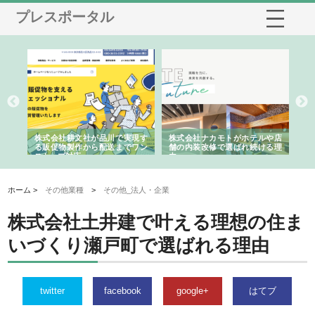
プレスポータル
ノー
株式会社耕文社が品川で実現す
株式会社ナカモトがホテルや店
株
の専
る販促物製作から配送までワン
舗の内装改修で選ばれ続ける理
れ
ストップ対応
由
強
ホーム >
その他業種
>
その他_法人・企業
株式会社土井建で叶える理想の住ま
いづくり瀬戸町で選ばれる理由
twitter
facebook
google+
はてブ