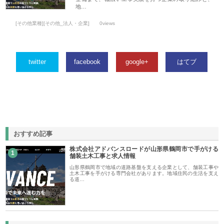
地…
[その他業種][その他_法人・企業]
0views
twitter
facebook
google+
はてブ
おすすめ記事
株式会社アドバンスロードが山形県鶴岡市で手がける
1
舗装土木工事と求人情報
山形県鶴岡市で地域の道路基盤を支える企業として、舗装工事や
土木工事を手がける専門会社があります。地域住民の生活を支え
る道…