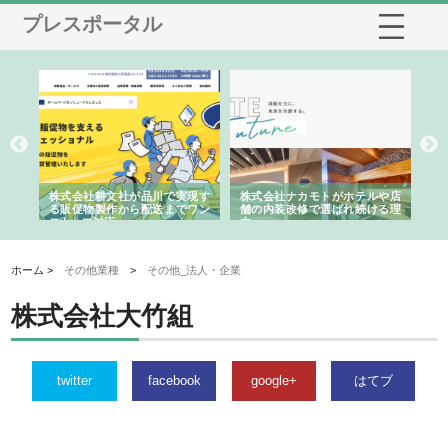
プレスポータル
ノー
株式会社耕文社が品川で実現す
株式会社ナカモトがホテルや店
株
の専
る販促物製作から配送までワン
舗の内装改修で選ばれ続ける理
れ
ストップ対応
由
強
ホーム >
その他業種
>
その他_法人・企業
株式会社大竹組
twitter
facebook
google+
はてブ