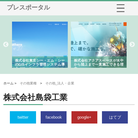
プレスポータル
がけ
株式会社東京シー・エム・シー
株式会社アクアスペースが水中
株
の実
のGISインフラ管理システム導
から陸上まで一貫施工できる理
れ
入メリット
由
強
ホーム >
その他業種
>
その他_法人・企業
株式会社島袋工業
twitter
facebook
google+
はてブ