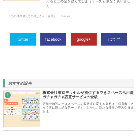
えると二の足を踏んでしまうケースも少なくありませ
ん…
[その他業種][その他_法人・企業]
0views
twitter
facebook
google+
はてブ
おすすめ記事
株式会社東京デッセルが提供する空きスペース活用型
1
ガチャガチャ設置サービスの全貌
店舗や施設の空きスペースを収益源に変える発想は、経営者にと
って常に魅力的なテーマです。しかし、新たな什器の導入や在庫
管理…