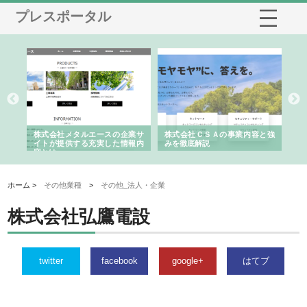
プレスポータル
鋲螺
株式会社メタルエースの企業サ
株式会社ＣＳＡの事業内容と強
株
由
イトが提供する充実した情報内
みを徹底解説
装
容とは
ホーム >
その他業種
>
その他_法人・企業
株式会社弘鷹電設
twitter
facebook
google+
はてブ