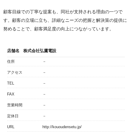
顧客目線での丁寧な提案も、同社が支持される理由の一つで
す。顧客の立場に立ち、詳細なニーズの把握と解決策の提供に
努めることで、顧客満足度の向上につながっています。
店舗名
株式会社弘鷹電設
住所
－
アクセス
－
TEL
－
FAX
－
営業時間
－
定休日
－
URL
http://kououdensetu.jp/