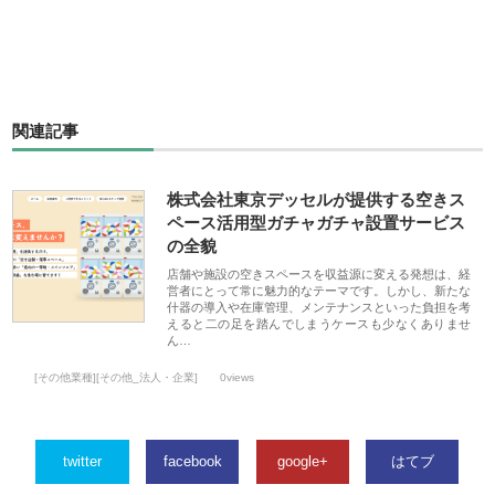
関連記事
株式会社東京デッセルが提供する空きス
ペース活用型ガチャガチャ設置サービス
の全貌
店舗や施設の空きスペースを収益源に変える発想は、経
営者にとって常に魅力的なテーマです。しかし、新たな
什器の導入や在庫管理、メンテナンスといった負担を考
えると二の足を踏んでしまうケースも少なくありませ
ん…
[その他業種][その他_法人・企業]
0views
twitter
facebook
google+
はてブ