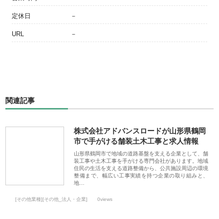
定休日
－
URL
－
関連記事
株式会社アドバンスロードが山形県鶴岡
市で手がける舗装土木工事と求人情報
山形県鶴岡市で地域の道路基盤を支える企業として、舗
装工事や土木工事を手がける専門会社があります。地域
住民の生活を支える道路整備から、公共施設周辺の環境
整備まで、幅広い工事実績を持つ企業の取り組みと、
地…
[その他業種][その他_法人・企業]
0views