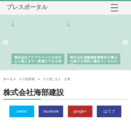
プレスポータル
シー
株式会社アクアスペースが水中
株式会社地盤調査事務所が選ば
株
ム導
から陸上まで一貫施工できる理
れ続ける理由と建設コンサルの
ス
由
強み
ホーム >
その他業種
>
その他_法人・企業
株式会社海部建設
twitter
facebook
google+
はてブ